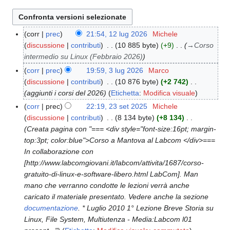
corr
prec
21:54, 12 lug 2026
Michele
1
discussione
contributi
10 885 byte
+9
→
Corso
2
intermedio su Linux (Febbraio 2026)
l
u
corr
prec
19:59, 3 lug 2026
Marco
3
g
discussione
contributi
10 876 byte
+2 742
l
2
aggiunti i corsi del 2026
Etichetta
:
Modifica visuale
u
0
g
corr
prec
22:19, 23 set 2025
Michele
2
2
2
discussione
contributi
8 134 byte
+8 134
3
6
0
Creata pagina con "=== <div style="font-size:16pt; margin-
s
2
top:3pt; color:blue">Corso a Mantova al Labcom </div>===
e
6
In collaborazione con
t
[http://www.labcomgiovani.it/labcom/attivita/1687/corso-
2
gratuito-di-linux-e-software-libero.html LabCom]. Man
0
mano che verranno condotte le lezioni verrà anche
2
caricato il materiale presentato. Vedere anche la sezione
5
documentazione
. * Luglio 2010 1° Lezione Breve Storia su
Linux, File System, Multiutenza - Media:Labcom l01