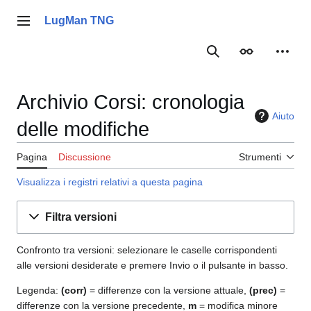
Vai
al
LugMan TNG
Menu principale
contenuto
Ricerca
Aspetto
Strume
Archivio Corsi: cronologia
Aiuto
delle modifiche
Pagina
Discussione
Strumenti
Visualizza i registri relativi a questa pagina
Filtra versioni
Confronto tra versioni: selezionare le caselle corrispondenti
alle versioni desiderate e premere Invio o il pulsante in basso.
Legenda:
(corr)
= differenze con la versione attuale,
(prec)
=
differenze con la versione precedente,
m
= modifica minore