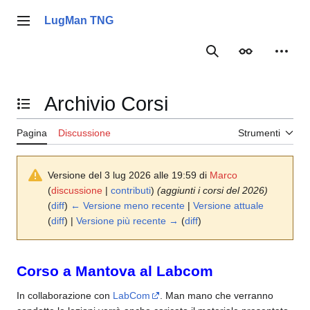
Vai
al
LugMan TNG
Menu principale
contenuto
Ricerca
Aspetto
Strume
Archivio Corsi
Mostra/Nascondi l'indice
Pagina
Discussione
Strumenti
Versione del 3 lug 2026 alle 19:59 di
Marco
(
discussione
|
contributi
)
(aggiunti i corsi del 2026)
(
diff
)
← Versione meno recente
|
Versione attuale
(
diff
) |
Versione più recente →
(
diff
)
Corso a Mantova al Labcom
In collaborazione con
LabCom
. Man mano che verranno