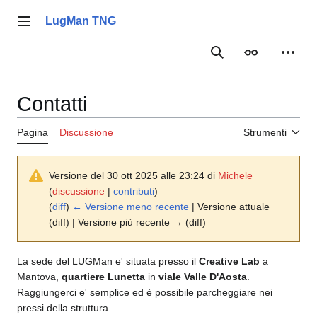
Vai
al
LugMan TNG
Menu principale
contenuto
Ricerca
Aspetto
Strume
Contatti
Pagina
Discussione
Strumenti
Versione del 30 ott 2025 alle 23:24 di
Michele
(
discussione
|
contributi
)
(
diff
)
← Versione meno recente
| Versione attuale
(diff) | Versione più recente → (diff)
La sede del LUGMan e' situata presso il
Creative Lab
a
Mantova,
quartiere Lunetta
in
viale Valle D'Aosta
.
Raggiungerci e' semplice ed è possibile parcheggiare nei
pressi della struttura.