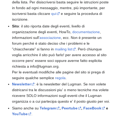
della lista. Per disiscriversi basta seguire le istruzioni poste
in fondo ad ogni messaggio, mentre, più importante, per
iscriversi basta cliccare
qui
e seguire la procedura di
iscrizione.
Sito
: il sito riporta date degli eventi, livello di
organizzazione degli eventi, HowTo,
documentazione
,
informazioni sull'
associazione
, ecc. Non è presente un
forum perchè è stato deciso che i problemi e le
"chiaccherate" si fanno in
mailing list
. Però chiunque
voglia arricchire il sito può farlo! per avere accesso al sito
occorre pero' essere soci oppure averne fatto esplicita
richiesta a info@lugman.org.
Per le eventuali modifiche alle pagine del sito si prega di
seguire qualche semplice
regola
.
Newsletter
: è la newsletter del Lugman. Se non volete
districarvi tra le discussioni piu' o meno tecniche ma volete
ricevere SOLO informazioni sugli eventi che il Lugman
organizza o a cui partecipa questo e' il posto giusto per voi.
Siamo anche su
Telegram
,
Peertube
,
FaceBook
e
YouTube
.