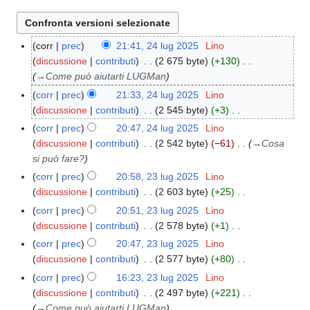
corr
prec
21:41, 24 lug 2025
Lino
2
discussione
contributi
2 675 byte
+130
4
→
Come può aiutarti LUGMan
l
u
corr
prec
21:33, 24 lug 2025
Lino
g
discussione
contributi
2 545 byte
+3
2
N
corr
prec
20:47, 24 lug 2025
Lino
0
e
discussione
contributi
2 542 byte
−61
→
Cosa
2
s
si può fare?
5
s
corr
prec
20:58, 23 lug 2025
Lino
2
u
discussione
contributi
2 603 byte
+25
3
n
N
l
corr
prec
20:51, 23 lug 2025
Lino
o
e
u
discussione
contributi
2 578 byte
+1
g
s
g
N
corr
prec
20:47, 23 lug 2025
Lino
g
s
2
e
discussione
contributi
2 577 byte
+80
e
u
0
s
N
t
corr
prec
16:23, 23 lug 2025
Lino
n
2
s
e
t
discussione
contributi
2 497 byte
+221
o
5
u
s
o
→
Come può aiutarti LUGMan