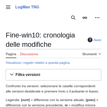
Vai
al
LugMan TNG
Menu principale
contenuto
Ricerca
Aspetto
Strume
Fine-win10: cronologia
Aiuto
delle modifiche
Pagina
Discussione
Strumenti
Visualizza i registri relativi a questa pagina
Filtra versioni
Confronto tra versioni: selezionare le caselle corrispondenti
alle versioni desiderate e premere Invio o il pulsante in basso.
Legenda:
(corr)
= differenze con la versione attuale,
(prec)
=
differenze con la versione precedente,
m
= modifica minore