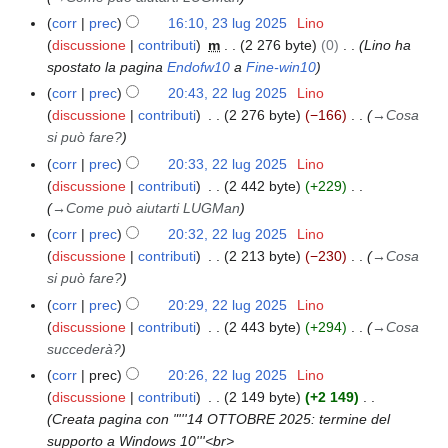
g
n
s
d
corr
prec
16:10, 23 lug 2025
Lino
g
o
u
e
discussione
contributi
m
2 276 byte
0
Lino ha
e
g
n
l
spostato la pagina
Endofw10
a
Fine-win10
t
g
o
l
t
corr
prec
20:43, 22 lug 2025
Lino
2
e
g
a
o
discussione
contributi
2 276 byte
−166
→
Cosa
2
t
g
m
d
si può fare?
l
t
e
o
e
u
o
corr
prec
20:33, 22 lug 2025
Lino
t
d
l
g
d
discussione
contributi
2 442 byte
+229
t
i
l
2
e
→
Come può aiutarti LUGMan
o
f
a
0
l
d
corr
prec
20:32, 22 lug 2025
Lino
i
m
2
l
e
discussione
contributi
2 213 byte
−230
→
Cosa
c
o
5
a
l
si può fare?
a
d
m
l
corr
prec
20:29, 22 lug 2025
Lino
i
o
a
discussione
contributi
2 443 byte
+294
→
Cosa
f
d
m
succederà?
i
i
o
corr
prec
20:26, 22 lug 2025
Lino
c
f
d
discussione
contributi
2 149 byte
+2 149
a
i
i
Creata pagina con "'''14 OTTOBRE 2025: termine del
c
f
supporto a Windows 10'''<br>