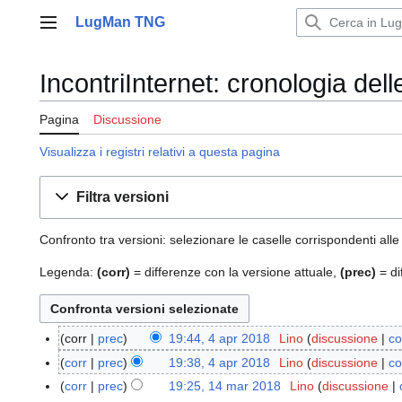
Vai
LugMan TNG
al
Menu principale
contenuto
IncontriInternet: cronologia del
Pagina
Discussione
Visualizza i registri relativi a questa pagina
Filtra versioni
Confronto tra versioni: selezionare le caselle corrispondenti alle
Legenda:
(corr)
= differenze con la versione attuale,
(prec)
= di
corr
prec
19:44, 4 apr 2018
Lino
discussione
co
4
N
a
corr
prec
19:38, 4 apr 2018
Lino
discussione
co
e
p
N
corr
prec
19:25, 14 mar 2018
Lino
discussione
1
s
r
e