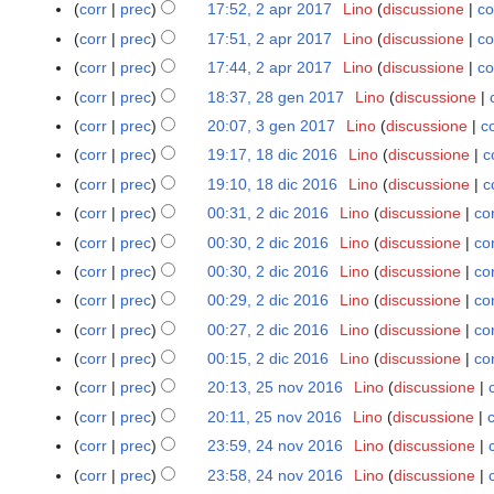
N
4
corr
prec
17:52, 2 apr 2017
Lino
discussione
co
2
s
2
s
e
m
N
a
corr
prec
17:51, 2 apr 2017
Lino
discussione
co
u
0
s
s
a
e
p
N
n
corr
prec
17:44, 2 apr 2017
Lino
discussione
co
1
u
s
r
s
r
e
N
o
8
n
corr
prec
18:37, 28 gen 2017
Lino
discussione
2
u
2
s
2
s
e
g
N
o
8
n
corr
prec
20:07, 3 gen 2017
Lino
discussione
co
3
0
u
0
s
s
g
e
g
g
N
o
g
1
n
corr
prec
19:17, 18 dic 2016
Lino
discussione
c
1
1
u
s
e
s
g
e
e
g
e
8
N
o
8
7
n
corr
prec
19:10, 18 dic 2016
Lino
discussione
c
u
t
s
e
n
s
g
n
e
g
d
N
o
n
t
corr
prec
00:31, 2 dic 2016
Lino
discussione
con
2
u
t
2
s
e
2
s
g
i
e
g
N
o
o
d
n
t
corr
prec
00:30, 2 dic 2016
Lino
discussione
con
0
u
t
0
s
e
c
s
g
e
g
d
i
N
o
o
1
n
t
corr
prec
00:30, 2 dic 2016
Lino
discussione
con
1
u
t
2
s
e
s
g
e
c
e
g
d
7
N
o
o
7
n
t
corr
prec
00:29, 2 dic 2016
Lino
discussione
con
0
u
t
s
e
l
2
s
g
e
e
g
d
N
o
o
1
n
t
corr
prec
00:27, 2 dic 2016
Lino
discussione
con
u
t
l
0
s
e
l
s
g
e
e
g
d
6
N
o
o
n
t
a
corr
prec
00:15, 2 dic 2016
Lino
discussione
con
1
u
t
l
s
e
l
s
g
e
e
g
d
N
o
o
m
6
n
t
a
corr
prec
20:13, 25 nov 2016
Lino
discussione
2
u
t
l
s
e
l
s
g
e
e
g
d
o
N
o
o
m
5
n
t
a
corr
prec
20:11, 25 nov 2016
Lino
discussione
c
u
t
l
s
e
l
s
g
e
d
e
g
d
o
n
N
o
o
m
n
t
a
corr
prec
23:59, 24 nov 2016
Lino
discussione
2
u
t
l
s
e
l
i
s
g
e
d
o
e
g
d
o
N
o
o
m
4
n
t
a
corr
prec
23:58, 24 nov 2016
Lino
discussione
u
t
l
f
s
e
l
i
v
s
g
e
d
e
g
d
o