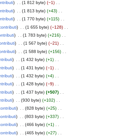
ntributi
1 812 byte
−1
ntributi
1 813 byte
+43
ntributi
1 770 byte
+115
contributi
1 655 byte
−128
ntributi
1 783 byte
+216
ontributi
1 567 byte
−21
ontributi
1 588 byte
+156
tributi
1 432 byte
+1
tributi
1 431 byte
−1
tributi
1 432 byte
+4
tributi
1 428 byte
−9
tributi
1 437 byte
+507
tributi
930 byte
+102
contributi
828 byte
+25
ontributi
803 byte
+337
contributi
466 byte
+1
contributi
465 byte
+27