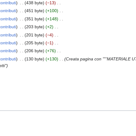
contributi
438 byte
−13
contributi
451 byte
+100
contributi
351 byte
+148
contributi
203 byte
+2
contributi
201 byte
−4
contributi
205 byte
−1
contributi
206 byte
+76
contributi
130 byte
+130
Creata pagina con "'''MATERIALE
tti"