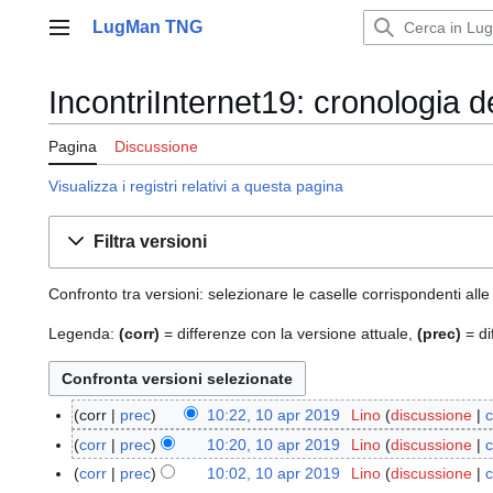
Vai
LugMan TNG
al
Menu principale
contenuto
IncontriInternet19: cronologia d
Pagina
Discussione
Visualizza i registri relativi a questa pagina
Filtra versioni
Confronto tra versioni: selezionare le caselle corrispondenti alle
Legenda:
(corr)
= differenze con la versione attuale,
(prec)
= di
corr
prec
10:22, 10 apr 2019
Lino
discussione
c
1
N
0
corr
prec
10:20, 10 apr 2019
Lino
discussione
c
e
a
N
corr
prec
10:02, 10 apr 2019
Lino
discussione
c
s
p
e