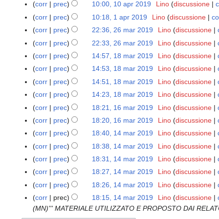
N
corr
prec
10:00, 10 apr 2019
Lino
discussione
c
s
r
s
e
N
corr
prec
10:18, 1 apr 2019
Lino
discussione
co
1
u
2
s
s
e
N
a
n
corr
prec
22:36, 26 mar 2019
Lino
discussione
2
0
u
s
s
e
p
N
o
6
1
n
corr
prec
22:33, 26 mar 2019
Lino
discussione
u
s
s
r
e
g
m
9
N
o
n
corr
prec
14:57, 18 mar 2019
Lino
discussione
1
u
s
2
s
g
a
e
g
N
o
8
n
corr
prec
14:53, 18 mar 2019
Lino
discussione
u
0
s
e
r
s
g
e
g
m
N
o
n
corr
prec
14:51, 18 mar 2019
Lino
discussione
1
u
t
2
s
e
s
g
a
e
g
N
o
9
n
t
corr
prec
14:23, 18 mar 2019
Lino
discussione
0
u
t
s
e
r
s
g
e
g
N
o
o
1
n
t
corr
prec
18:21, 16 mar 2019
Lino
discussione
1
u
t
2
s
e
s
g
e
g
d
9
N
o
o
6
n
t
corr
prec
18:20, 16 mar 2019
Lino
discussione
0
u
t
s
e
s
g
e
e
g
d
m
N
o
o
1
n
t
corr
prec
18:40, 14 mar 2019
Lino
discussione
1
u
t
s
e
l
s
g
e
a
e
g
d
9
N
o
o
4
n
t
corr
prec
18:38, 14 mar 2019
Lino
discussione
u
t
l
s
e
l
r
s
g
e
e
g
d
m
N
o
o
n
t
a
corr
prec
18:31, 14 mar 2019
Lino
discussione
u
t
l
2
s
e
l
s
g
e
a
e
g
d
N
o
o
m
n
t
a
corr
prec
18:27, 14 mar 2019
Lino
discussione
0
u
t
l
s
e
l
r
s
g
e
e
g
d
o
N
o
o
m
1
n
t
a
corr
prec
18:26, 14 mar 2019
Lino
discussione
u
t
l
2
s
e
l
s
g
e
d
e
g
d
o
9
N
o
o
m
n
t
a
corr
prec
18:15, 14 mar 2019
Lino
discussione
0
u
t
l
s
e
l
i
s
g
e
d
e
g
d
o
o
o
m
(MN)''' MATERIALE UTILIZZATO E PROPOSTO DAI RELATORI
1
n
t
a
u
t
l
f
s
e
l
i
s
g
e
d
g
d
o