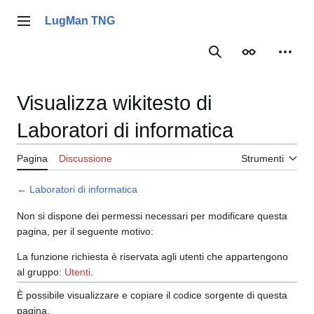
Vai
al
LugMan TNG
Menu principale
contenuto
Ricerca
Aspetto
Strume
Visualizza wikitesto di
Laboratori di informatica
Pagina
Discussione
Strumenti
←
Laboratori di informatica
Non si dispone dei permessi necessari per modificare questa
pagina, per il seguente motivo:
La funzione richiesta è riservata agli utenti che appartengono
al gruppo:
Utenti
.
È possibile visualizzare e copiare il codice sorgente di questa
pagina.