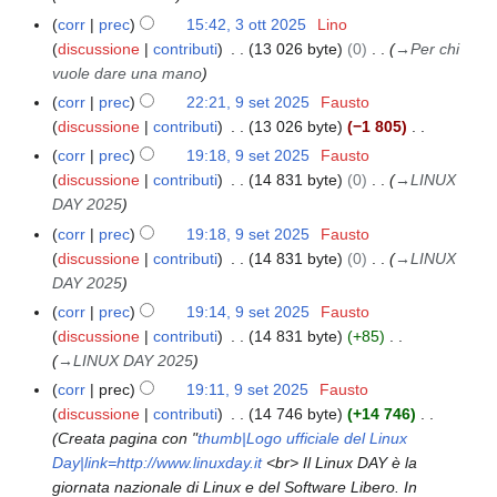
t
g
c
i
m
t
l
corr
prec
15:42, 3 ott 2025
Lino
3
o
e
a
f
o
t
l
discussione
contributi
13 026 byte
0
→
Per chi
o
d
t
i
d
2
a
vuole dare una mano
t
e
t
c
i
0
m
t
l
corr
prec
22:21, 9 set 2025
Fausto
9
o
a
f
2
o
2
l
discussione
contributi
13 026 byte
−1 805
s
d
i
5
d
0
N
a
e
e
corr
prec
19:18, 9 set 2025
Fausto
c
i
2
e
m
t
l
discussione
contributi
14 831 byte
0
→
LINUX
a
f
5
s
o
2
l
DAY 2025
i
s
d
0
a
corr
prec
19:18, 9 set 2025
Fausto
c
u
i
2
m
discussione
contributi
14 831 byte
0
→
LINUX
a
n
f
5
o
DAY 2025
o
i
d
corr
prec
19:14, 9 set 2025
Fausto
g
c
i
discussione
contributi
14 831 byte
+85
g
a
f
→
LINUX DAY 2025
e
i
corr
prec
19:11, 9 set 2025
Fausto
t
c
discussione
contributi
14 746 byte
+14 746
t
a
Creata pagina con "
thumb|Logo ufficiale del Linux
o
Day|link=http://www.linuxday.it
<br> Il Linux DAY è la
d
giornata nazionale di Linux e del Software Libero. In
e