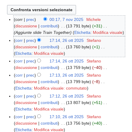
corr
prec
00:17, 7 nov 2025
Michele
7
discussione
contributi
13 791 byte
+31
n
Aggiunte slide Train Together
Etichetta
:
Modifica visuale
o
v
corr
prec
17:14, 26 ott 2025
Stefano
2
2
discussione
contributi
13 760 byte
+1
6
0
N
Etichetta
:
Modifica visuale
o
2
e
t
corr
prec
17:14, 26 ott 2025
Stefano
5
s
t
discussione
contributi
13 759 byte
−40
s
2
N
corr
prec
17:13, 26 ott 2025
Stefano
u
0
e
discussione
contributi
13 799 byte
−8
n
2
s
N
Etichetta
:
Modifica visuale: commutato
o
5
s
e
corr
prec
17:12, 26 ott 2025
Stefano
g
u
s
discussione
contributi
13 807 byte
+51
g
n
s
N
Etichetta
:
Modifica visuale
e
o
u
e
corr
prec
17:10, 26 ott 2025
Stefano
t
g
n
s
discussione
contributi
13 756 byte
+40
t
g
o
s
N
Etichetta
:
Modifica visuale
o