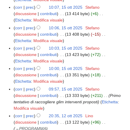
o
e
i
o
d
5
u
m
e
l
t
corr
prec
10:07, 15 ott 2025
Stefano
t
c
g
i
n
o
s
l
t
discussione
contributi
13 414 byte
+6
t
a
g
f
o
d
s
a
2
N
Etichetta
:
Modifica visuale
o
e
i
g
i
u
m
0
e
d
corr
prec
10:06, 15 ott 2025
Stefano
t
c
g
f
n
o
2
s
e
discussione
contributi
13 408 byte
−15
t
a
e
i
o
d
5
s
N
l
Etichetta
:
Modifica visuale
o
t
c
g
i
u
e
l
d
corr
prec
10:03, 15 ott 2025
Stefano
t
a
g
f
n
s
a
e
discussione
contributi
13 423 byte
+72
o
e
i
o
s
m
N
l
Etichetta
:
Modifica visuale
d
t
c
g
u
o
e
l
e
corr
prec
10:00, 15 ott 2025
Stefano
t
a
g
n
d
s
a
l
discussione
contributi
13 351 byte
+18
o
e
o
i
s
m
N
l
Etichetta
:
Modifica visuale
d
t
g
f
u
o
e
a
e
corr
prec
09:57, 15 ott 2025
Stefano
t
g
i
n
d
s
m
l
discussione
contributi
13 333 byte
+211
Primo
o
e
c
o
i
s
o
l
tentativo di raccogliere glim interventi proposti
Etichetta
:
d
t
a
g
f
u
d
a
Modifica visuale
e
t
g
i
n
i
m
l
corr
prec
20:35, 12 ott 2025
Lino
1
o
e
c
o
f
o
l
discussione
contributi
13 122 byte
+96
2
d
t
a
g
i
d
a
→
PROGRAMMA
o
e