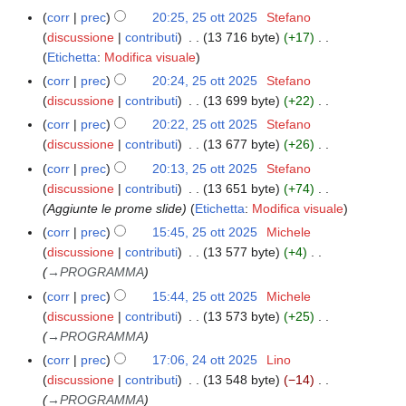
e
g
u
e
d
corr
prec
20:25, 25 ott 2025
Stefano
2
t
g
n
s
e
discussione
contributi
13 716 byte
+17
5
t
e
o
s
N
l
Etichetta
:
Modifica visuale
o
o
t
g
u
e
l
t
d
corr
prec
20:24, 25 ott 2025
Stefano
t
g
n
s
a
t
e
discussione
contributi
13 699 byte
+22
o
e
o
s
m
2
N
l
d
corr
prec
20:22, 25 ott 2025
Stefano
t
g
u
o
0
e
l
e
discussione
contributi
13 677 byte
+26
t
g
n
d
2
s
a
N
l
o
corr
prec
20:13, 25 ott 2025
Stefano
e
o
i
5
s
m
e
l
d
discussione
contributi
13 651 byte
+74
t
g
f
u
o
s
a
e
Aggiunte le prome slide
Etichetta
:
Modifica visuale
t
g
i
n
d
s
m
l
o
corr
prec
15:45, 25 ott 2025
Michele
e
c
o
i
u
o
l
d
discussione
contributi
13 577 byte
+4
t
a
g
f
n
d
a
e
→
PROGRAMMA
t
g
i
o
i
m
l
o
corr
prec
15:44, 25 ott 2025
Michele
e
c
g
f
o
l
d
discussione
contributi
13 573 byte
+25
t
a
g
i
d
a
e
→
PROGRAMMA
t
e
c
i
m
l
o
corr
prec
17:06, 24 ott 2025
Lino
2
t
a
f
o
l
d
discussione
contributi
13 548 byte
−14
4
t
i
d
a
e
→
PROGRAMMA
o
o