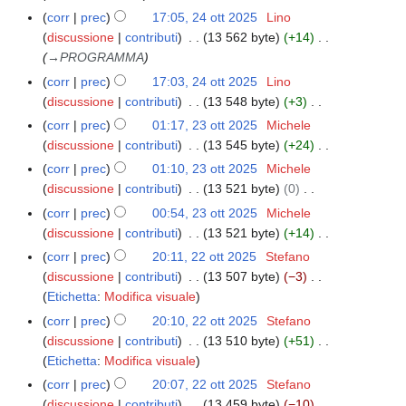
c
i
m
l
t
d
corr
prec
17:05, 24 ott 2025
Lino
a
f
o
l
t
e
discussione
contributi
13 562 byte
+14
i
d
a
2
l
→
PROGRAMMA
c
i
m
0
l
corr
prec
17:03, 24 ott 2025
Lino
a
f
o
2
a
discussione
contributi
13 548 byte
+3
i
d
5
m
N
corr
prec
01:17, 23 ott 2025
Michele
2
c
i
o
e
discussione
contributi
13 545 byte
+24
3
a
f
d
s
N
o
corr
prec
01:10, 23 ott 2025
Michele
i
i
s
e
t
discussione
contributi
13 521 byte
0
c
f
u
s
t
N
a
corr
prec
00:54, 23 ott 2025
Michele
i
n
s
2
e
discussione
contributi
13 521 byte
+14
c
o
u
0
s
N
a
corr
prec
20:11, 22 ott 2025
Stefano
2
g
n
2
s
e
discussione
contributi
13 507 byte
−3
2
g
o
5
u
s
N
Etichetta
:
Modifica visuale
o
e
g
n
s
e
t
t
corr
prec
20:10, 22 ott 2025
Stefano
g
o
u
s
t
t
discussione
contributi
13 510 byte
+51
e
g
n
s
2
N
o
Etichetta
:
Modifica visuale
t
g
o
u
0
e
d
t
corr
prec
20:07, 22 ott 2025
Stefano
e
g
n
2
s
e
o
discussione
contributi
13 459 byte
−10