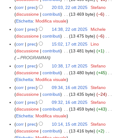
t
g
o
5
s
l
N
d
t
corr
prec
20:03, 22 ott 2025
Stefano
e
g
u
l
e
e
o
discussione
contributi
13 469 byte
−6
t
g
n
a
s
l
N
d
Etichetta
:
Modifica visuale
t
e
o
m
s
l
e
e
o
corr
prec
14:38, 22 ott 2025
Michele
t
g
o
u
a
s
l
d
discussione
contributi
13 475 byte
−6
t
g
d
n
m
s
l
N
e
o
corr
prec
15:02, 17 ott 2025
Lino
1
e
i
o
o
u
a
e
l
d
discussione
contributi
13 481 byte
+1
7
t
f
g
d
n
m
s
l
e
→
PROGRAMMA
o
t
i
g
i
o
o
s
a
l
t
o
c
corr
prec
10:38, 17 ott 2025
Stefano
e
f
g
d
u
m
l
t
d
a
discussione
contributi
13 480 byte
+45
t
i
g
i
n
o
a
2
N
e
Etichetta
:
Modifica visuale
t
c
e
f
o
d
m
0
e
l
o
a
corr
prec
09:34, 16 ott 2025
Stefano
1
t
i
g
i
o
2
s
l
d
discussione
contributi
13 435 byte
−24
6
t
c
g
f
d
5
s
a
N
e
o
o
a
corr
prec
09:32, 16 ott 2025
Stefano
e
i
i
u
m
e
l
t
d
discussione
contributi
13 459 byte
+43
t
c
f
n
o
s
l
t
N
e
Etichetta
:
Modifica visuale
t
a
i
o
d
s
a
2
e
l
o
corr
prec
10:14, 15 ott 2025
Stefano
1
c
g
i
u
m
0
s
l
d
discussione
contributi
13 416 byte
+2
5
a
g
f
n
o
2
s
a
N
e
Etichetta
:
Modifica visuale