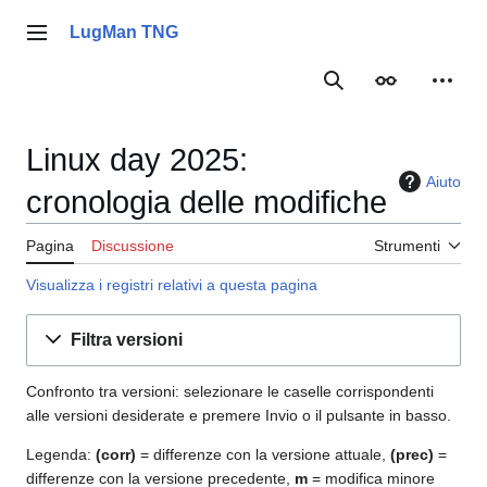
Vai
al
LugMan TNG
Menu principale
contenuto
Ricerca
Aspetto
Strume
Linux day 2025:
Aiuto
cronologia delle modifiche
Pagina
Discussione
Strumenti
Visualizza i registri relativi a questa pagina
Filtra versioni
Confronto tra versioni: selezionare le caselle corrispondenti
alle versioni desiderate e premere Invio o il pulsante in basso.
Legenda:
(corr)
= differenze con la versione attuale,
(prec)
=
differenze con la versione precedente,
m
= modifica minore