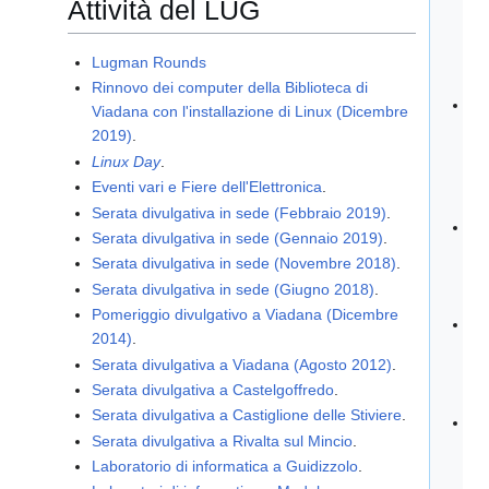
Attività del LUG
d'
Su
"F
Lugman Rounds
Go
Rinnovo dei computer della Biblioteca di
Bib
Viadana con l'installazione di Linux (Dicembre
Vi
2019)
.
so
Linux Day
.
le
Eventi vari e Fiere dell'Elettronica
.
dig
Serata divulgativa in sede (Febbraio 2019)
.
Li
Serata divulgativa in sede (Gennaio 2019)
.
Be
Serata divulgativa in sede (Novembre 2018)
.
(M
Serata divulgativa in sede (Giugno 2018)
.
an
Pomeriggio divulgativo a Viadana (Dicembre
IN
2014)
.
GE
Serata divulgativa a Viadana (Agosto 2012)
.
FI
Serata divulgativa a Castelgoffredo
.
IN
Serata divulgativa a Castiglione delle Stiviere
.
In
Serata divulgativa a Rivalta sul Mincio
.
Ta
Laboratorio di informatica a Guidizzolo
.
Vi