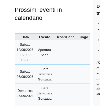
Dove
Prossimi eventi in
tro
calendario
In
Ma
so
Data
Evento
Descrizione
Luogo
Gr
Sabato
Te
12/09/2026
Apertura
Pa
15:00 -
Sede
Fa
18:00
(Se no
regist
Fiera
Sabato
accede
Elettronica
26/09/2026
mailing
Gonzaga
grupp
Fiera
devi f
Domenica
Elettronica
info@
27/09/2026
Gonzaga