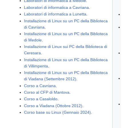
Laboratori di informatica a Medole
.
co
Laboratori di informatica a Cavriana
.
dig
Laboratori di informatica a Lunetta
.
IC
Vi
Installazione di Linux su un PC della Biblioteca
di Cavriana
.
IC 
Pe
Installazione di Linux su un PC della Biblioteca
ins
di Medole
.
So
Installazione di Linux sui PC della Biblioteca di
Li
Ceresara
.
Bel
Installazione di Linux su un PC della Biblioteca
in
di Villimpenta
.
Ma
Installazione di Linux su un PC della Biblioteca
Fes
di Viadana (Settembre 2012)
.
20
Corso a Cavriana
.
Sci
Corso al CFP di Mantova
.
Be
Corso a Casaloldo
.
Sa
Corso a Viadana (Ottobre 2012)
.
GE
Corso base su Linux (Gennaio 2024)
.
FI
AL