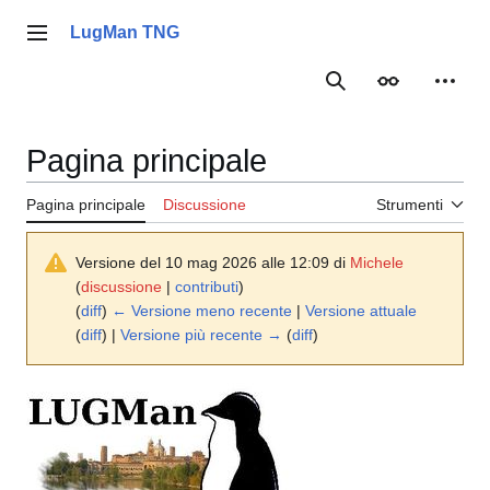
Vai
al
LugMan TNG
Menu principale
contenuto
Ricerca
Aspetto
Strume
Pagina principale
Pagina principale
Discussione
Strumenti
Versione del 10 mag 2026 alle 12:09 di
Michele
(
discussione
|
contributi
)
(
diff
)
← Versione meno recente
|
Versione attuale
(
diff
) |
Versione più recente →
(
diff
)