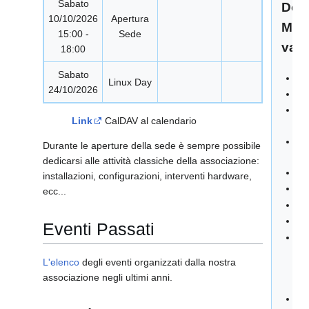
Sabato
Doc
10/10/2026
Apertura
Mate
15:00 -
Sede
vari
18:00
Sabato
Ti
Linux Day
24/10/2026
Do
Ma
Link
CalDAV al calendario
ap
Do
Durante le aperture della sede è sempre possibile
Pr
dedicarsi alle attività classiche della associazione:
FA
installazioni, configurazioni, interventi hardware,
Co
ecc...
Lin
Sp
Eventi Passati
IN
GE
L'elenco
degli eventi organizzati dalla nostra
FI
associazione negli ultimi anni.
IN
Ist