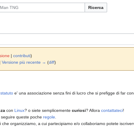
Ricerca
sione
|
contributi
)
 |
Versione più recente →
(
diff
)
a
statuto
e' una associazione senza fini di lucro che si prefigge di far co
nza
con
Linux
? o siete semplicemente
curiosi
? Allora
contattateci
!
di seguire queste poche
regole
.
 che organizziamo, a cui partecipiamo e/o collaboriamo potete iscriver