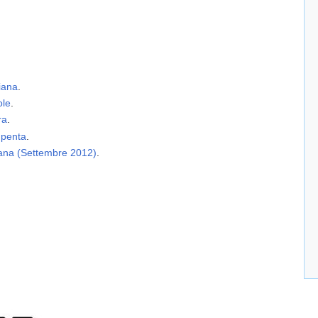
riana
.
ole
.
ra
.
impenta
.
adana (Settembre 2012)
.