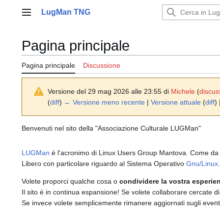
Vai
LugMan TNG
al
Menu principale
contenuto
Pagina principale
Pagina principale
Discussione
Versione del 29 mag 2026 alle 23:55 di
Michele
(
discus
(
diff
)
← Versione meno recente
|
Versione attuale
(
diff
)
Benvenuti nel sito della "Associazione Culturale LUGMan"
LUGMan
è l'acronimo di Linux Users Group Mantova. Come d
Libero con particolare riguardo al Sistema Operativo
Gnu/Linux
.
Volete proporci qualche cosa o
condividere la vostra esperie
Il sito è in continua espansione! Se volete collaborare cercate 
Se invece volete semplicemente rimanere aggiornati sugli eventi