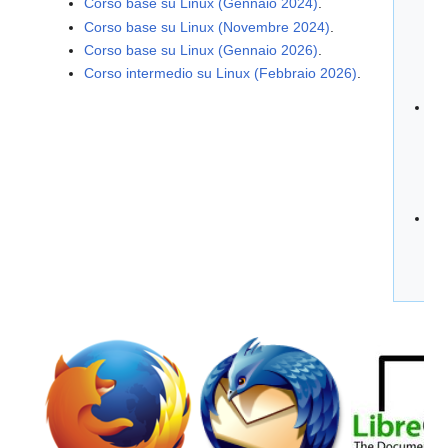
Corso base su Linux (Gennaio 2024)
.
FI
Corso base su Linux (Novembre 2024)
.
AL
Corso base su Linux (Gennaio 2026)
.
C
Corso intermedio su Linux (Febbraio 2026)
.
SU
Bi
Ba
(M
DI
C
IC
Vi