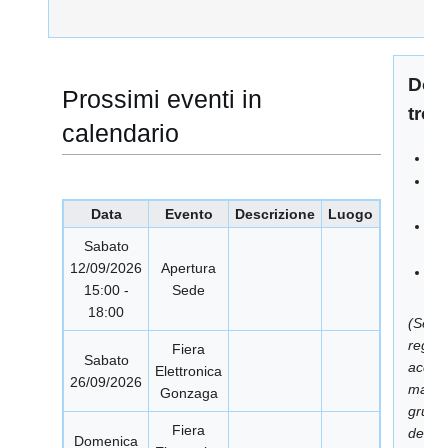
Dove
Prossimi eventi in
tro
calendario
In
Ma
so
Data
Evento
Descrizione
Luogo
Gr
Sabato
Te
12/09/2026
Apertura
Pa
15:00 -
Sede
Fa
18:00
(Se no
regist
Fiera
Sabato
accede
Elettronica
26/09/2026
mailing
Gonzaga
grupp
Fiera
devi f
Domenica