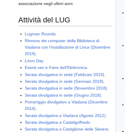
associazione negli ultimi anni.
IN
Ist
Attività del LUG
d'
Su
"F
Lugman Rounds
Go
Rinnovo dei computer della Biblioteca di
Bib
Viadana con l'installazione di Linux (Dicembre
Vi
2019)
.
so
Linux Day
.
le
Eventi vari e Fiere dell'Elettronica
.
dig
Serata divulgativa in sede (Febbraio 2019)
.
Li
Serata divulgativa in sede (Gennaio 2019)
.
Be
Serata divulgativa in sede (Novembre 2018)
.
(M
Serata divulgativa in sede (Giugno 2018)
.
an
Pomeriggio divulgativo a Viadana (Dicembre
IN
2014)
.
GE
Serata divulgativa a Viadana (Agosto 2012)
.
FI
Serata divulgativa a Castelgoffredo
.
IN
Serata divulgativa a Castiglione delle Stiviere
.
In