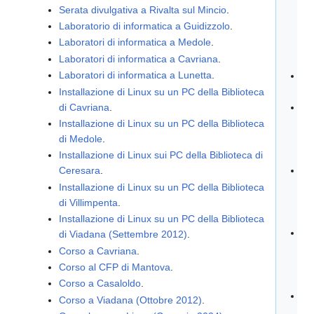
Serata divulgativa a Rivalta sul Mincio
.
Ta
Laboratorio di informatica a Guidizzolo
.
Vi
Laboratori di informatica a Medole
.
co
Laboratori di informatica a Cavriana
.
dig
Laboratori di informatica a Lunetta
.
IC
Vi
Installazione di Linux su un PC della Biblioteca
di Cavriana
.
IC 
Pe
Installazione di Linux su un PC della Biblioteca
ins
di Medole
.
So
Installazione di Linux sui PC della Biblioteca di
Li
Ceresara
.
Bel
Installazione di Linux su un PC della Biblioteca
in
di Villimpenta
.
Ma
Installazione di Linux su un PC della Biblioteca
Fes
di Viadana (Settembre 2012)
.
20
Corso a Cavriana
.
Sci
Corso al CFP di Mantova
.
Be
Corso a Casaloldo
.
Sa
Corso a Viadana (Ottobre 2012)
.
GE