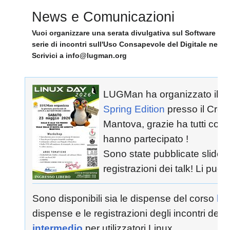
News e Comunicazioni
Vuoi organizzare una serata divulgativa sul Software Lib
serie di incontri sull'Uso Consapevole del Digitale nella
Scrivici a info@lugman.org
LUGMan ha organizzato il
L
Spring Edition
presso il Crea
Mantova, grazie ha tutti colo
hanno partecipato !
Sono state pubblicate slide 
registrazioni dei talk! Li puoi
Sono disponibili sia le dispense del corso
ba
dispense e le registrazioni degli incontri del 
intermedio
per utilizzatori Linux.