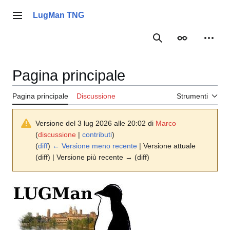
Vai
al
LugMan TNG
Menu principale
contenuto
Ricerca
Aspetto
Strume
Pagina principale
Pagina principale
Discussione
Strumenti
Versione del 3 lug 2026 alle 20:02 di
Marco
(
discussione
|
contributi
)
(
diff
)
← Versione meno recente
| Versione attuale
(diff) | Versione più recente → (diff)