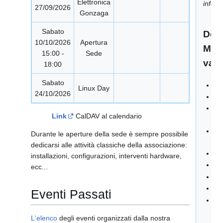
Elettronica
info@
27/09/2026
Gonzaga
Sabato
Doc
10/10/2026
Apertura
Mate
15:00 -
Sede
vari
18:00
Sabato
Ti
Linux Day
24/10/2026
Do
Ma
Link
CalDAV al calendario
ap
Do
Durante le aperture della sede è sempre possibile
Pr
dedicarsi alle attività classiche della associazione:
FA
installazioni, configurazioni, interventi hardware,
Co
ecc...
Lin
Sp
Eventi Passati
IN
GE
L'elenco
degli eventi organizzati dalla nostra
FI