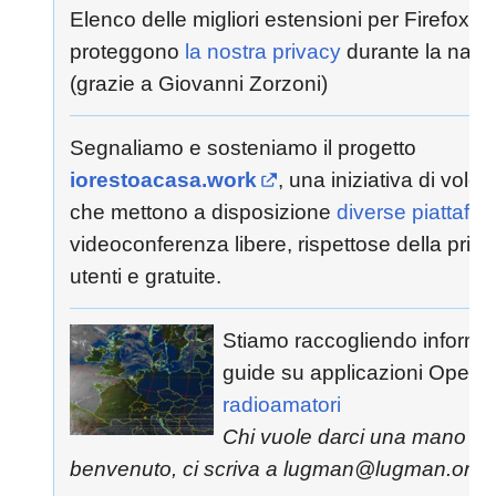
Elenco delle migliori estensioni per Firefox c
proteggono
la nostra privacy
durante la navi
(grazie a Giovanni Zorzoni)
Segnaliamo e sosteniamo il progetto
iorestoacasa.work
, una iniziativa di volont
che mettono a disposizione
diverse piattafo
videoconferenza libere, rispettose della priva
utenti e gratuite.
Stiamo raccogliendo informa
guide su applicazioni Open S
radioamatori
Chi vuole darci una mano è i
benvenuto, ci scriva a lugman@lugman.org