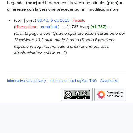
Legenda:
(corr)
= differenze con la versione attuale,
(prec)
=
differenze con la versione precedente,
m
= modifica minore
corr
prec
09:43, 6 ott 2013
Fausto
6
discussione
contributi
1 737 byte
+1 737
o
Creata pagina con "Quanto riportato valle sicuramente per
t
SlackWare 10.2 sulla quale è stato rilevato il problema
t
esposto in seguito, ma vale a priori anche per altre
2
distribuzioni tra cui Ubun..."
0
1
3
Informativa sulla privacy
Informazioni su LugMan TNG
Avvertenze