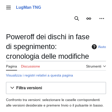
Vai
al
LugMan TNG
Menu principale
contenuto
Ricerca
Aspetto
Strume
Poweroff dei dischi in fase
di spegnimento:
Aiuto
cronologia delle modifiche
Pagina
Discussione
Strumenti
Visualizza i registri relativi a questa pagina
Filtra versioni
Confronto tra versioni: selezionare le caselle corrispondenti
alle versioni desiderate e premere Invio o il pulsante in basso.