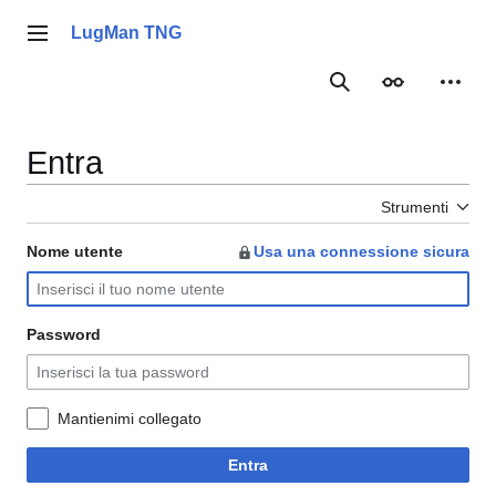
Vai
al
LugMan TNG
Menu principale
contenuto
Ricerca
Aspetto
Strume
Entra
Strumenti
Nome utente
Usa una connessione sicura
Password
Mantienimi collegato
Entra