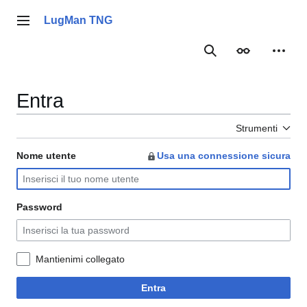
Vai
al
LugMan TNG
Menu principale
contenuto
Ricerca
Aspetto
Strume
Entra
Strumenti
Nome utente
Usa una connessione sicura
Password
Mantienimi collegato
Entra