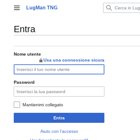
Vai
LugMan TNG
al
Menu principale
contenuto
Entra
Nome utente
Usa una connessione sicura
Password
Mantienimi collegato
Entra
Aiuto con l'accesso