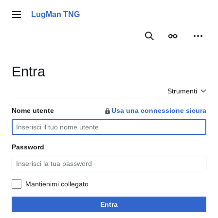
Vai
al
LugMan TNG
Menu principale
contenuto
Ricerca
Aspetto
Strume
Entra
Strumenti
Nome utente
Usa una connessione sicura
Password
Mantienimi collegato
Entra