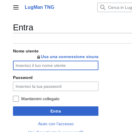
Vai
LugMan TNG
al
Menu principale
contenuto
Entra
Nome utente
Usa una connessione sicura
Password
Mantienimi collegato
Entra
Aiuto con l'accesso