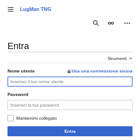
Vai
al
LugMan TNG
Menu principale
contenuto
Ricerca
Aspetto
Strume
Entra
Strumenti
Nome utente
Usa una connessione sicura
Password
Mantienimi collegato
Entra