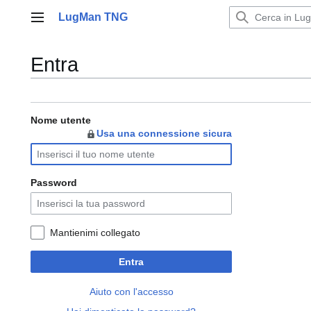
Vai
LugMan TNG
al
Menu principale
contenuto
Entra
Nome utente
Usa una connessione sicura
Password
Mantienimi collegato
Entra
Aiuto con l'accesso