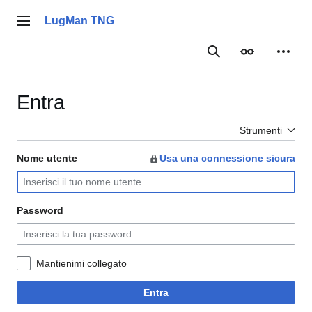
Vai
al
LugMan TNG
Menu principale
contenuto
Ricerca
Aspetto
Strume
Entra
Strumenti
Nome utente
Usa una connessione sicura
Password
Mantienimi collegato
Entra