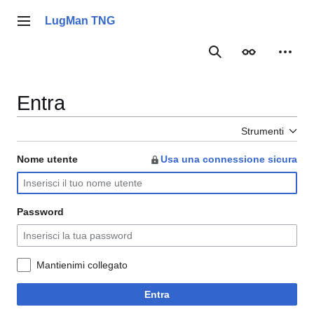
Vai
al
LugMan TNG
Menu principale
contenuto
Ricerca
Aspetto
Strume
Entra
Strumenti
Nome utente
Usa una connessione sicura
Password
Mantienimi collegato
Entra