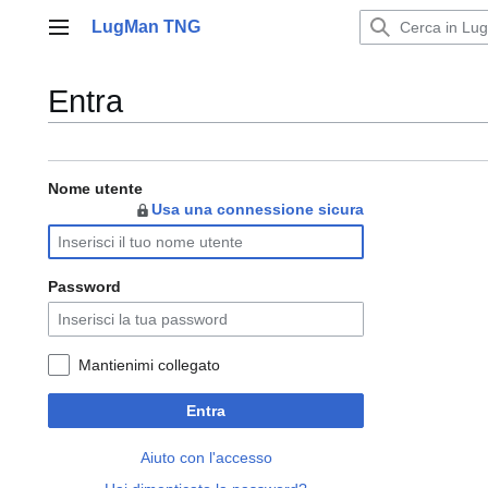
Vai
LugMan TNG
al
Menu principale
contenuto
Entra
Nome utente
Usa una connessione sicura
Password
Mantienimi collegato
Entra
Aiuto con l'accesso