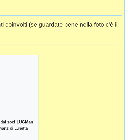
ti coinvolti (se guardate bene nella foto c'è il
o dai
soci LUGMan
wartz di Lunetta