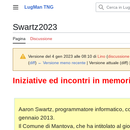
Vai
LugMan TNG
al
Menu principale
contenuto
Swartz2023
Pagina
Discussione
Versione del 4 gen 2023 alle 08:10 di
Lino
(
discussione
(
diff
)
← Versione meno recente
| Versione attuale (diff)
Iniziative ed incontri in memo
Aaron Swartz, programmatore informatico, cono
gennaio 2013.
Il Comune di Mantova, che ha intitolato al giov