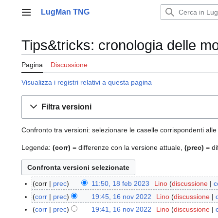
Vai
LugMan TNG
al
Menu principale
contenuto
Tips&tricks: cronologia delle mo
Pagina
Discussione
Visualizza i registri relativi a questa pagina
Filtra versioni
Confronto tra versioni: selezionare le caselle corrispondenti alle
Legenda:
(corr)
= differenze con la versione attuale,
(prec)
= di
corr
prec
11:50, 18 feb 2023
Lino
discussione
c
1
8
corr
prec
19:45, 16 nov 2022
Lino
discussione
1
f
6
corr
prec
19:41, 16 nov 2022
Lino
discussione
e