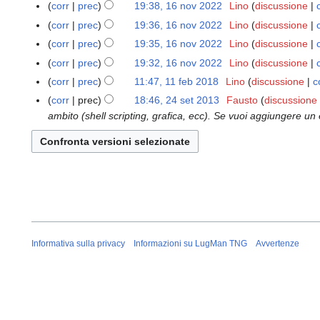
n
corr
prec
19:38, 16 nov 2022
Lino
discussione
b
o
corr
prec
19:36, 16 nov 2022
Lino
discussione
2
v
corr
prec
19:35, 16 nov 2022
Lino
discussione
0
2
N
2
corr
prec
19:32, 16 nov 2022
Lino
discussione
0
e
3
N
2
corr
prec
11:47, 11 feb 2018
Lino
discussione
c
1
s
e
2
N
1
corr
prec
18:46, 24 set 2013
Fausto
discussione
2
s
s
e
f
ambito (shell scripting, grafica, ecc). Se vuoi aggiungere un
4
u
s
s
e
s
n
u
s
b
e
o
n
u
2
t
g
o
n
0
2
g
g
o
1
0
e
g
g
8
1
t
e
g
3
t
t
e
Informativa sulla privacy
Informazioni su LugMan TNG
Avvertenze
o
t
t
d
o
t
e
d
o
l
e
d
l
l
e