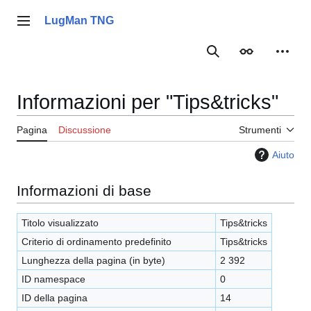
Vai
al
LugMan TNG
Menu principale
contenuto
Ricerca
Aspetto
Strume
Informazioni per "Tips&tricks"
Pagina
Discussione
Strumenti
Aiuto
Informazioni di base
Titolo visualizzato
Tips&tricks
Criterio di ordinamento predefinito
Tips&tricks
Lunghezza della pagina (in byte)
2 392
ID namespace
0
ID della pagina
14