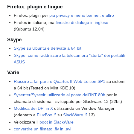
Firefox: plugin e lingue
Firefox: plugin per
più privacy e meno banner, e altro
Firefox in italiano, ma
finestre di dialogo in inglese
(Kubuntu 12.04)
Skype
Skype su Ubuntu e derivate a 64 bit
Skype: come raddrizzare la telecamera "storta" dei portatili
ASUS
Varie
Riuscire a far partire Quartus II Web Edition SP1
su sistemi
a 64 bit (Tested on Mint KDE 10)
Sysenter/Sysexit: utilizzarle al posto dell'INT 80h
per le
chiamate di sistema - sviluppato per Slackware 13 (32bit)
Modifica dei DPI in X
utilizzando un Window Manager
(orientato a
FluxBox
su
SlackWare
13)
Velocizzare il
boot in SlackWare
convertire un filmato .flv in .avi