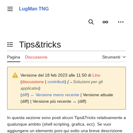
Vai
al
LugMan TNG
Menu principale
contenuto
Ricerca
Aspetto
Strume
Tips&tricks
Mostra/Nascondi l'indice
Pagina
Discussione
Strumenti
Versione del 18 feb 2023 alle 11:50 di
Lino
(
discussione
|
contributi
)
(
→
Soluzioni per gli
applicativi
)
(
diff
)
← Versione meno recente
| Versione attuale
(diff) | Versione più recente → (diff)
In questa sezione sono posti alcuni Tips&Tricks relativamente a
qualunque ambito (shell scripting, grafica, ecc). Se vuoi
aggiungere un elemento poni qui sotto una breve descrizione