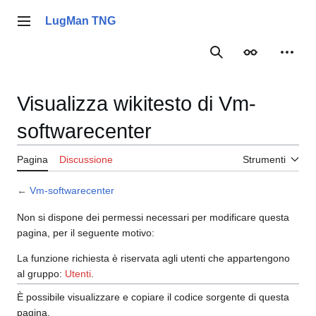
Vai
al
LugMan TNG
Menu principale
contenuto
Ricerca
Aspetto
Strume
Visualizza wikitesto di Vm-
softwarecenter
Pagina
Discussione
Strumenti
←
Vm-softwarecenter
Non si dispone dei permessi necessari per modificare questa
pagina, per il seguente motivo:
La funzione richiesta è riservata agli utenti che appartengono
al gruppo:
Utenti
.
È possibile visualizzare e copiare il codice sorgente di questa
pagina.