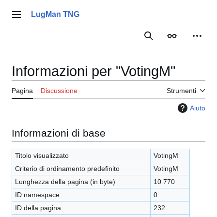
Vai
al
LugMan TNG
Menu principale
contenuto
Ricerca
Aspetto
Strume
Informazioni per "VotingM"
Pagina
Discussione
Strumenti
Aiuto
Informazioni di base
Titolo visualizzato
VotingM
Criterio di ordinamento predefinito
VotingM
Lunghezza della pagina (in byte)
10 770
ID namespace
0
ID della pagina
232