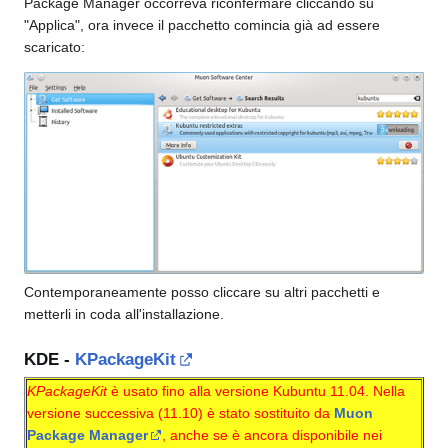
Package Manager occorreva riconfermare cliccando su
"Applica", ora invece il pacchetto comincia già ad essere
scaricato:
Contemporaneamente posso cliccare su altri pacchetti e
metterli in coda all'installazione.
KDE -
KPackageKit
KPackageKit
è usato fino alla versione Kubuntu 11.04. Nella
versione successiva (11.10) è stato sostituito da
Muon
Package Manager
, anche se è ancora disponibile nei