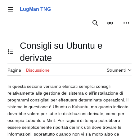
Vai
al
LugMan TNG
Menu principale
contenuto
Ricerca
Aspetto
Strume
Consigli su Ubuntu e
Mostra/Nascondi l'indice
derivate
Pagina
Discussione
Strumenti
In questa sezione verranno elencati semplici consigli
relativamente alla gestione del sistema o all'installazione di
programmi consigliati per effettuare determinate operazioni. Il
sistema in questione è Ubuntu o Kubuntu, ma quanto indicato
dovrebbe valere per tutte le distribuzioni derivate, come per
esempio Lubuntu o Mint. Per ragioni di tempo potrebbero
essere semplicemente riportati dei link utili dove trovare le
informazioni, soprattutto quando non vi sia molto altro da