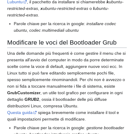
Lubuntu
, il pacchetto da installare si chiamerebbe
k
ubuntu-
restricted-extras
,
x
ubuntu-restricted-extras
o
l
ubuntu-
restricted-extras
.
Parole chiave per la ricerca in google:
installare codec
ubuntu
,
codec multimediali ubuntu
Modificare le voci del Bootloader Grub
Una delle domande più frequenti è come gestire il menu che si
presenta all'avvio del computer in modo da porre determinate
scelte come la voce di default, aggiungere nuove voci ecc. In
Linux tutto si può fare editando semplicemente pochi file,
spesso semplicemente rinominandoli. Per chi non è avvezzo o
non si fida a toccare manualmente i file di sistema, esiste
GrubCustomizer
, un utile tool grafico per configurare in ogni
dettaglio
GRUB2
, ossia il bootloader delle più diffuse
distribuzioni Linux, compresa Ubuntu.
Questa guida
spiega brevemente come installare il tool e
quali impostazioni permette di modificare.
Parole chiave per la ricerca in google:
gestione bootloader