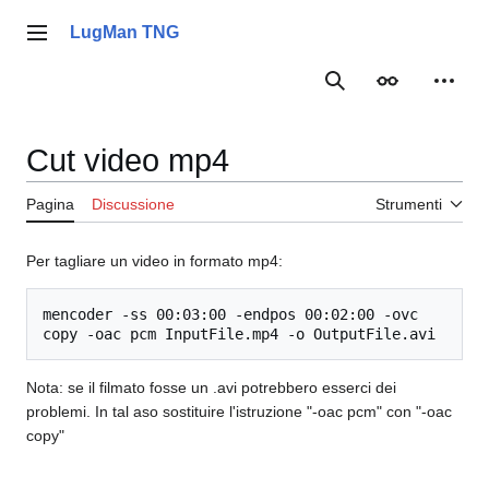
Vai
al
LugMan TNG
Menu principale
contenuto
Ricerca
Aspetto
Strume
Cut video mp4
Pagina
Discussione
Strumenti
Per tagliare un video in formato mp4:
mencoder -ss 00:03:00 -endpos 00:02:00 -ovc 
copy -oac pcm InputFile.mp4 -o OutputFile.avi
Nota: se il filmato fosse un .avi potrebbero esserci dei
problemi. In tal aso sostituire l'istruzione "-oac pcm" con "-oac
copy"