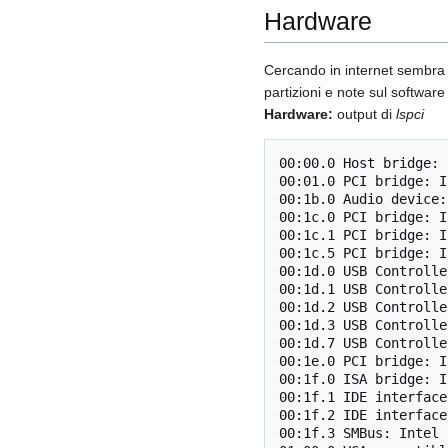
Hardware
Cercando in internet sembra c
partizioni e note sul software 
Hardware:
output di
lspci
00:00.0 Host bridge: 
00:01.0 PCI bridge: I
00:1b.0 Audio device:
00:1c.0 PCI bridge: I
00:1c.1 PCI bridge: I
00:1c.5 PCI bridge: I
00:1d.0 USB Controlle
00:1d.1 USB Controlle
00:1d.2 USB Controlle
00:1d.3 USB Controlle
00:1d.7 USB Controlle
00:1e.0 PCI bridge: I
00:1f.0 ISA bridge: I
00:1f.1 IDE interface
00:1f.2 IDE interface
00:1f.3 SMBus: Intel 