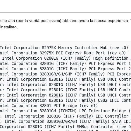
he altri (per la verità pochissimi) abbiano avuto la stessa esperienza. V
installato.
Intel Corporation 82975X Memory Controller Hub (rev c0)

ntel Corporation 82975X PCI Express Root Port (rev c0)

 Intel Corporation 82801G (ICH7 Family) High Definition 
ntel Corporation 82801G (ICH7 Family) PCI Express Port 1 
ntel Corporation 82801G (ICH7 Family) PCI Express Port 2 
ntel Corporation 82801GR/GH/GHM (ICH7 Family) PCI Expres
r: Intel Corporation 82801G (ICH7 Family) USB UHCI Contr
r: Intel Corporation 82801G (ICH7 Family) USB UHCI Contr
r: Intel Corporation 82801G (ICH7 Family) USB UHCI Contr
r: Intel Corporation 82801G (ICH7 Family) USB UHCI Contr
r: Intel Corporation 82801G (ICH7 Family) USB2 EHCI Cont
ntel Corporation 82801 PCI Bridge (rev e1)

ntel Corporation 82801GH (ICH7DH) LPC Interface Bridge (r
: Intel Corporation 82801G (ICH7 Family) IDE Controller (
: Intel Corporation 82801GB/GR/GH (ICH7 Family) SATA IDE
Corporation 82801G (ICH7 Family) SMBus Controller (rev 01