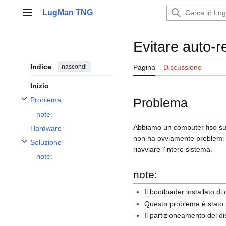
Vai
LugMan TNG
al
Menu principale
contenuto
Evitare auto-r
Indice
nascondi
Pagina
Discussione
Inizio
Problema
Problema
Attiva/disattiva la sottosezione Problema
note:
Abbiamo un computer fiso sul 
Hardware
non ha ovviamente problemi n
Soluzione
Attiva/disattiva la sottosezione Soluzione
riavviare l'intero sistema.
note:
note:
Il bootloader installato 
Questo problema è stato r
Il partizioneamento del dis