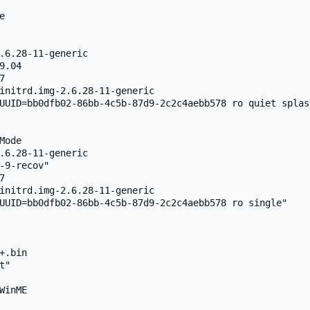


.6.28-11-generic

Mode

.6.28-11-generic

+.bin

WinME
