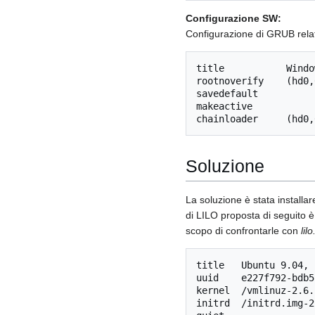
Configurazione SW:
Configurazione di GRUB relat
title		Windows Vista (loader)

rootnoverify	(hd0,0)

savedefault

makeactive

Soluzione
La soluzione è stata installa
di LILO proposta di seguito è
scopo di confrontarle con
lil
title	Ubuntu 9.04, kernel 2.6.28-11-generic

uuid	e227f792-bdb5-42ac-8095-391c2b03de65

kernel	/vmlinuz-2.6.28-11-generic root=UUID=b3edeecc-925e-4bf2-ad7b-bd39afc0918c ro quiet splash 

initrd	/initrd.img-2.6.28-11-generic
