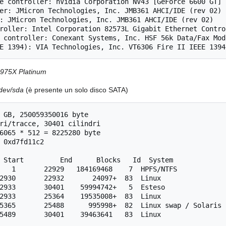
e controller: nVidia Corporation NV43 [GeForce 6600 GT] (
er: JMicron Technologies, Inc. JMB361 AHCI/IDE (rev 02)

: JMicron Technologies, Inc. JMB361 AHCI/IDE (rev 02)

roller: Intel Corporation 82573L Gigabit Ethernet Control
 controller: Conexant Systems, Inc. HSF 56k Data/Fax Mode
975X Platinum
 /dev/sda
(è presente un solo disco SATA)
 GB, 250059350016 byte

ri/tracce, 30401 cilindri

6065 * 512 = 8225280 byte

 0xd7fd11c2

 Start         End      Blocks   Id  System

   1       22929   184169468    7  HPFS/NTFS

2930       22932       24097+  83  Linux

2933       30401    59994742+   5  Esteso

2933       25364    19535008+  83  Linux

5365       25488      995998+  82  Linux swap / Solaris
