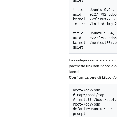
quiet

title	Ubuntu 9.04, kernel 2.6.28-11-generic (recovery mode)

uuid	e227f792-bdb5-42ac-8095-391c2b03de65

kernel	/vmlinuz-2.6.28-11-generic root=UUID=b3edeecc-925e-4bf2-ad7b-bd39afc0918c ro  single

initrd	/initrd.img-2.6.28-11-generic

title	Ubuntu 9.04, memtest86+

uuid	e227f792-bdb5-42ac-8095-391c2b03de65

kernel	/memtest86+.bin

La configurazione è stata scr
pacchetto lilo) non riesce a 
kernel.
Configurazione di LiLo:
(
/e
boot=/dev/sda

# map=/boot/map

# install=/boot/boot.b
root=/dev/sda

default=Ubuntu-9.04

prompt
