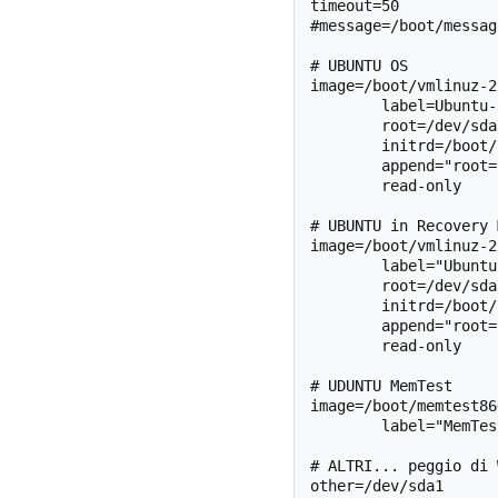
timeout=50

#message=/boot/message
# UBUNTU OS

image=/boot/vmlinuz-2
        label=Ubuntu-9.04

        root=/dev/sda7

        initrd=/boot/initrd.img-2.6.28-11-generic

        append="root=UUID=bb0dfb02-86bb-4c5b-87d9-2c2c4aebb578 ro quiet splash"

        read-only

# UBUNTU in Recovery 
image=/boot/vmlinuz-2
        label="Ubuntu-9-recov"

        root=/dev/sda7

        initrd=/boot/initrd.img-2.6.28-11-generic

        append="root=UUID=bb0dfb02-86bb-4c5b-87d9-2c2c4aebb578 ro single"

        read-only

# UDUNTU MemTest

image=/boot/memtest86
        label="MemTest"

# ALTRI... peggio di 
other=/dev/sda1
