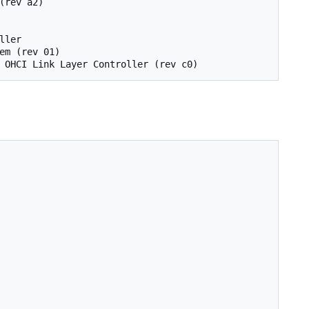
rev a2)

ler

m (rev 01)
