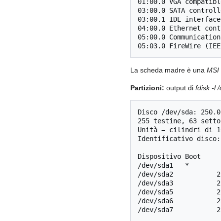
01:00.0 VGA compatibl
03:00.0 SATA controll
03:00.1 IDE interface
04:00.0 Ethernet cont
05:00.0 Communication
La scheda madre è una
MSI 
Partizioni:
output di
fdisk -l
Disco /dev/sda: 250.0
255 testine, 63 setto
Unità = cilindri di 1
Identificativo disco:
Dispositivo Boot     
/dev/sda1   *        
/dev/sda2           2
/dev/sda3           2
/dev/sda5           2
/dev/sda6           2