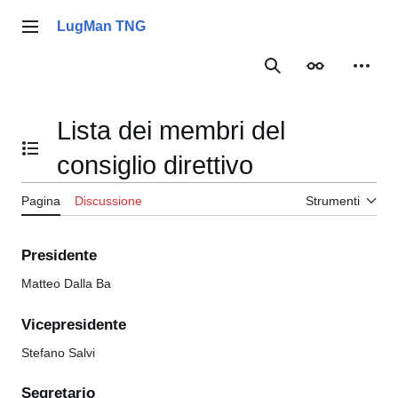
Vai
al
LugMan TNG
Menu principale
contenuto
Ricerca
Aspetto
Strume
Lista dei membri del
Mostra/Nascondi l'indice
consiglio direttivo
Pagina
Discussione
Strumenti
Presidente
Matteo Dalla Ba
Vicepresidente
Stefano Salvi
Segretario