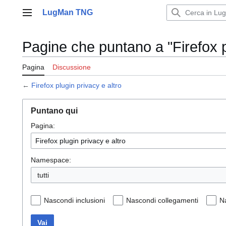
Vai
LugMan TNG
al
Menu principale
contenuto
Pagine che puntano a "Firefox p
Pagina
Discussione
←
Firefox plugin privacy e altro
Puntano qui
Pagina:
Namespace:
tutti
Nascondi inclusioni
Nascondi collegamenti
N
Vai