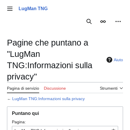
Vai
al
LugMan TNG
Menu principale
contenuto
Ricerca
Aspetto
Strume
Pagine che puntano a
"LugMan
Aiuto
TNG:Informazioni sulla
privacy"
Pagina di servizio
Discussione
Strumenti
←
LugMan TNG:Informazioni sulla privacy
Puntano qui
Pagina: