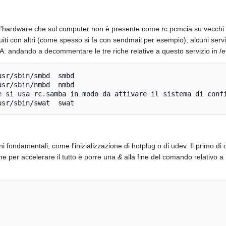
no l'hardware che sul computer non è presente come rc.pcmcia su vecch
iti con altri (come spesso si fa con sendmail per esempio); alcuni servizi
 andando a decommentare le tre riche relative a questo servizio in /et
sr/sbin/smbd  smbd

sr/sbin/nmbd  nmbd

 si usa rc.samba in modo da attivare il sistema di confi
i fondamentali, come l'inizializzazione di hotplug o di udev. Il primo d
ne per accelerare il tutto è porre una
&
alla fine del comando relativo a 