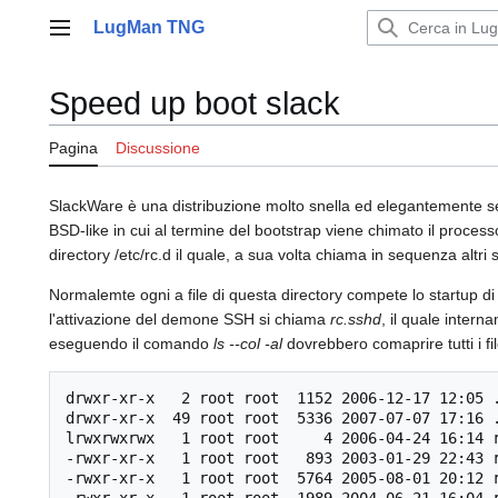
Vai
LugMan TNG
al
Menu principale
contenuto
Speed up boot slack
Pagina
Discussione
SlackWare è una distribuzione molto snella ed elegantemente se
BSD-like in cui al termine del bootstrap viene chimato il proces
directory /etc/rc.d il quale, a sua volta chiama in sequenza altri
Normalemte ogni a file di questa directory compete lo startup di
l'attivazione del demone SSH si chiama
rc.sshd
, il quale inter
eseguendo il comando
ls --col -al
dovrebbero comaprire tutti i fil
drwxr-xr-x   2 root root  1152 2006-12-17 12:05 .
drwxr-xr-x  49 root root  5336 2007-07-07 17:16 .
lrwxrwxrwx   1 root root     4 2006-04-24 16:14 r
-rwxr-xr-x   1 root root   893 2003-01-29 22:43 r
-rwxr-xr-x   1 root root  5764 2005-08-01 20:12 r