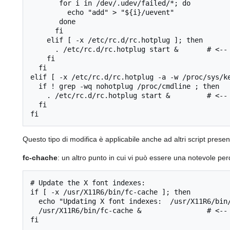
       for i in /dev/.udev/failed/*; do

         echo "add" > "${i}/uevent"

       done

      fi

    elif [ -x /etc/rc.d/rc.hotplug ]; then

      . /etc/rc.d/rc.hotplug start &       # <-- Mando il processo in background

    fi

  fi

elif [ -x /etc/rc.d/rc.hotplug -a -w /proc/sys/ke
  if ! grep -wq nohotplug /proc/cmdline ; then

    . /etc/rc.d/rc.hotplug start &         # <-- Mando il processo in background

  fi

Questo tipo di modifica è applicabile anche ad altri script pres
fc-chache
: un altro punto in cui vi può essere una notevole pe
# Update the X font indexes:

if [ -x /usr/X11R6/bin/fc-cache ]; then

  echo "Updating X font indexes:  /usr/X11R6/bin/fc-cache"

  /usr/X11R6/bin/fc-cache &                # <-- Mando il processo in background

fi