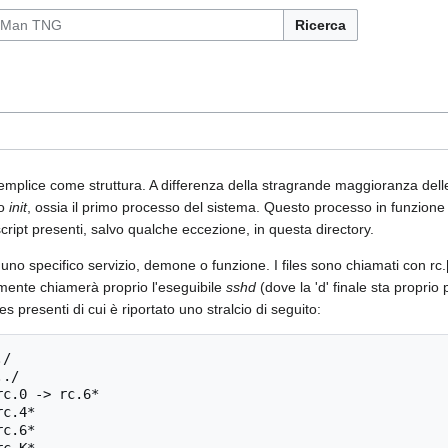
Ricerca
mplice come struttura. A differenza della stragrande maggioranza dell
so
init
, ossia il primo processo del sistema. Questo processo in funzione
 script presenti, salvo qualche eccezione, in questa directory.
 uno specifico servizio, demone o funzione. I files sono chiamati con rc
namente chiamerà proprio l'eseguibile
sshd
(dove la 'd' finale sta proprio
es presenti di cui è riportato uno stralcio di seguito:
/

./

c.0 -> rc.6*

c.4*

c.6*
