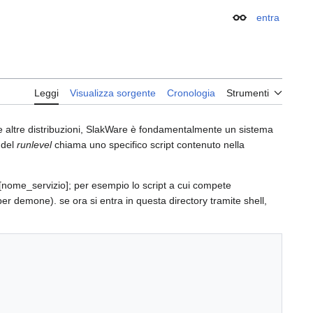
entra
Aspetto
Leggi
Visualizza sorgente
Cronologia
Strumenti
e altre distribuzioni, SlakWare è fondamentalmente un sistema
 del
runlevel
chiama uno specifico script contenuto nella
.[nome_servizio]; per esempio lo script a cui compete
 per demone). se ora si entra in questa directory tramite shell,