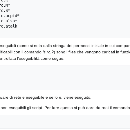
c.K*

c.M*

c.S*

c.acpid*

c.alsa*

c.atalk

s eseguibili (come si nota dalla stringa dei permessi iniziale in cui comp
ificabili con il comando
ls rc.?
) sono i files che vengono caricati in funzi
ontrollata l'eseguibilità come segue:
ware di rete è eseguibile e se lo è, viene eseguito.
non eseguibili gli script. Per fare questo si può dare da root il comando