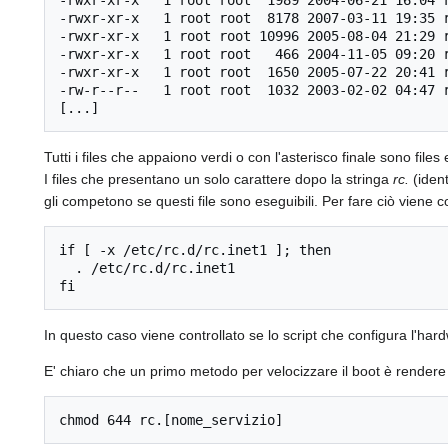
-rwxr-xr-x   1 root root  1989 2004-06-21 16:04 r
-rwxr-xr-x   1 root root  8178 2007-03-11 19:35 r
-rwxr-xr-x   1 root root 10996 2005-08-04 21:29 r
-rwxr-xr-x   1 root root   466 2004-11-05 09:20 r
-rwxr-xr-x   1 root root  1650 2005-07-22 20:41 r
-rw-r--r--   1 root root  1032 2003-02-02 04:47 r
Tutti i files che appaiono verdi o con l'asterisco finale sono file
I files che presentano un solo carattere dopo la stringa
rc.
(ident
gli competono se questi file sono eseguibili. Per fare ciò viene c
if [ -x /etc/rc.d/rc.inet1 ]; then

  . /etc/rc.d/rc.inet1

In questo caso viene controllato se lo script che configura l'hard
E' chiaro che un primo metodo per velocizzare il boot è rendere 
chmod 644 rc.[nome_servizio]