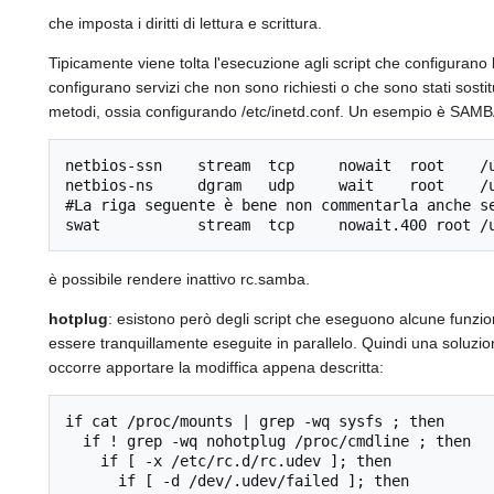
che imposta i diritti di lettura e scrittura.
Tipicamente viene tolta l'esecuzione agli script che configura
configurano servizi che non sono richiesti o che sono stati sostitu
metodi, ossia configurando /etc/inetd.conf. Un esempio è SAMBA:
netbios-ssn    stream  tcp     nowait  root    /u
netbios-ns     dgram   udp     wait    root    /u
#La riga seguente è bene non commentarla anche se
è possibile rendere inattivo rc.samba.
hotplug
: esistono però degli script che eseguono alcune funzion
essere tranquillamente eseguite in parallelo. Quindi una soluzio
occorre apportare la modiffica appena descritta:
if cat /proc/mounts | grep -wq sysfs ; then

  if ! grep -wq nohotplug /proc/cmdline ; then

    if [ -x /etc/rc.d/rc.udev ]; then

      if [ -d /dev/.udev/failed ]; then
