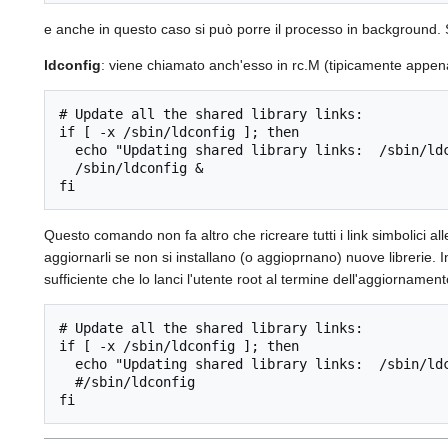
e anche in questo caso si può porre il processo in background
ldconfig
: viene chiamato anch'esso in rc.M (tipicamente appen
# Update all the shared library links:

if [ -x /sbin/ldconfig ]; then

  echo "Updating shared library links:  /sbin/ldconfig"

  /sbin/ldconfig &

fi
Questo comando non fa altro che ricreare tutti i link simbolici al
aggiornarli se non si installano (o aggioprnano) nuove librerie. I
sufficiente che lo lanci l'utente root al termine dell'aggiornam
# Update all the shared library links:

if [ -x /sbin/ldconfig ]; then

  echo "Updating shared library links:  /sbin/ldconfig -- NON ESEGUITO --"

  #/sbin/ldconfig

fi