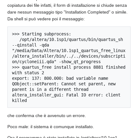
copiatura dei file infatti, il form di installazione si chiude senza
dare nessun messaggio tipo "Installation Completed" o simile.
Da shell si può vedere poi il messaggio:
>>> Starting subprocess:

   /opt/altera/10.1sp1/quartus/bin/quartus_sh 
--qinstall -qda 
"/media/Data/Altera/10.1sp1_quartus_free_linux
/altera_installer/bin/../../devices/subscripti
on/cycloneiii.qda" -show_qt_progress

>>> quartus_free install process 8881 finished 
with status 2

export: 137: 800.000: bad variable name

QObject::setParent: Cannot set parent, new 
parent is in a different thread

altera_installer_gui: Fatal IO error: client 
killed
che conferma che è avvenuto un errore.
Poco male: il sistema è comunque installato.
Ora il programma è stato installato in /opt/altera/10.1sp1