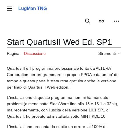
Vai
al
LugMan TNG
Menu principale
contenuto
Ricerca
Aspetto
Strume
Start QuartusII Wed Ed. SP1
Pagina
Discussione
Strumenti
Quartus II è il programma professionale forito da ALTERA
Corporation per programmare le proprie FPGA e da un po' di
tempo a questa parte è stata resa gratuita anche la versione
per linux di Quartus II Web edition.
L'installazione di questo programma non mi ha mai dato
problemi (almeno sotto SlackWare fino alla 13 e 13.1 a 32bit),
ma recentemente, con l'uscita della versione 10.1 SP1 di
QuartusII, ho provato ad installarla sotto MINT KDE 10.
L'installazione presenta da subito un errore: al 100% di