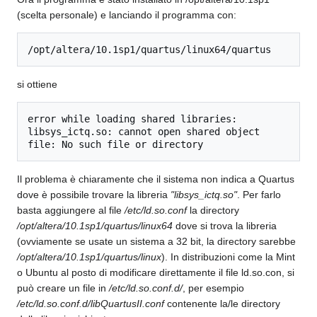
(scelta personale) e lanciando il programma con:
/opt/altera/10.1sp1/quartus/linux64/quartus
si ottiene
error while loading shared libraries: 
libsys_ictq.so: cannot open shared object 
file: No such file or directory
Il problema è chiaramente che il sistema non indica a Quartus
dove è possibile trovare la libreria
"libsys_ictq.so"
. Per farlo
basta aggiungere al file
/etc/ld.so.conf
la directory
/opt/altera/10.1sp1/quartus/linux64
dove si trova la libreria
(ovviamente se usate un sistema a 32 bit, la directory sarebbe
/opt/altera/10.1sp1/quartus/linux
). In distribuzioni come la Mint
o Ubuntu al posto di modificare direttamente il file ld.so.con, si
può creare un file in
/etc/ld.so.conf.d/
, per esempio
/etc/ld.so.conf.d/libQuartusII.conf
contenente la/le directory