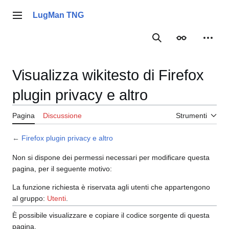
Vai
al
LugMan TNG
Menu principale
contenuto
Ricerca
Aspetto
Strume
Visualizza wikitesto di Firefox
plugin privacy e altro
Pagina
Discussione
Strumenti
←
Firefox plugin privacy e altro
Non si dispone dei permessi necessari per modificare questa
pagina, per il seguente motivo:
La funzione richiesta è riservata agli utenti che appartengono
al gruppo:
Utenti
.
È possibile visualizzare e copiare il codice sorgente di questa
pagina.