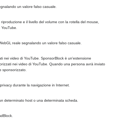
egnalando un valore falso casuale.
di riproduzione e il livello del volume con la rotella del mouse,
re YouTube.
e WebGL reale segnalando un valore falso casuale.
zati nei video di YouTube. SponsorBlock è un'estensione
orizzati nei video di YouTube. Quando una persona avrà inviato
ne sponsorizzato.
rivacy durante la navigazione in Internet.
r un determinato host o una determinata scheda.
AdBlock.