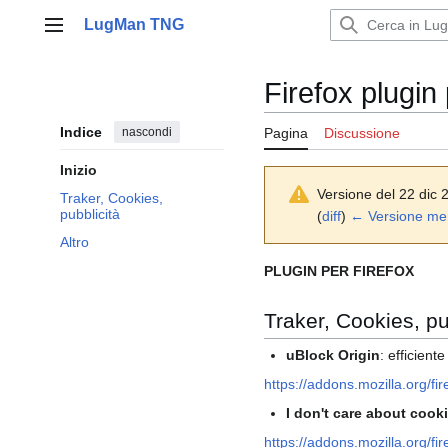
Vai
LugMan TNG
al
Menu principale
contenuto
Firefox plugin 
Indice
nascondi
Pagina
Discussione
Inizio
Versione del 22 dic 
Traker, Cookies,
pubblicità
(
diff
)
← Versione me
Altro
PLUGIN PER FIREFOX
Traker, Cookies, pu
uBlock Origin
: efficient
https://addons.mozilla.org/fi
I don't care about cook
https://addons.mozilla.org/f