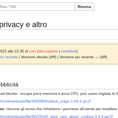
Ricerca
privacy e altro
2022 alle 22:35 di
Lino
(
discussione
|
contributi
)
no recente
| Versione attuale (diff) | Versione più recente → (diff)
bblicità
e ad-blocker: occupa poca memoria e poca CPU, può usare migliaia di filtri
refox/downloads/file/4003969/ublock_origin-1.44.4.xpi
ies
: rimuove gli avvisi che richiedono i permessi all'utente per installare 
irefox/downloads/file/4022610/i_dont_care_about_cookies-3.4.4.xpi