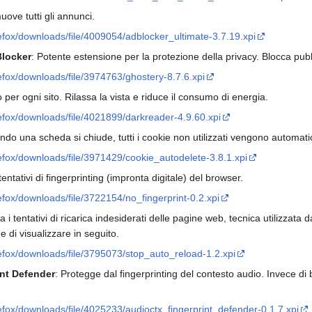
uove tutti gli annunci.
refox/downloads/file/4009054/adblocker_ultimate-3.7.19.xpi
Blocker
: Potente estensione per la protezione della privacy. Blocca pubbl
refox/downloads/file/3974763/ghostery-8.7.6.xpi
 per ogni sito. Rilassa la vista e riduce il consumo di energia.
refox/downloads/file/4021899/darkreader-4.9.60.xpi
ndo una scheda si chiude, tutti i cookie non utilizzati vengono automati
refox/downloads/file/3971429/cookie_autodelete-3.8.1.xpi
 tentativi di fingerprinting (impronta digitale) del browser.
refox/downloads/file/3722154/no_fingerprint-0.2.xpi
a i tentativi di ricarica indesiderati delle pagine web, tecnica utilizzata
 di visualizzare in seguito.
irefox/downloads/file/3795073/stop_auto_reload-1.2.xpi
nt Defender
: Protegge dal fingerprinting del contesto audio. Invece di
refox/downloads/file/4025233/audioctx_fingerprint_defender-0.1.7.xpi