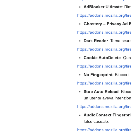
AdBlocker Ultimate
: Rim
https://addons.mozilla.org/fi
Ghostery – Privacy Ad 
https://addons.mozilla.org/fi
Dark Reader
: Tema scuro
https://addons.mozilla.org/fi
Cookie AutoDelete
: Qua
https://addons.mozilla.org/fi
No Fingerprint
: Blocca i
https://addons.mozilla.org/fi
Stop Auto Reload
: Blocc
un utente aveva intenzione
https://addons.mozilla.org/f
AudioContext Fingerpri
falso casuale.
https://addons.mozilla.org/fi