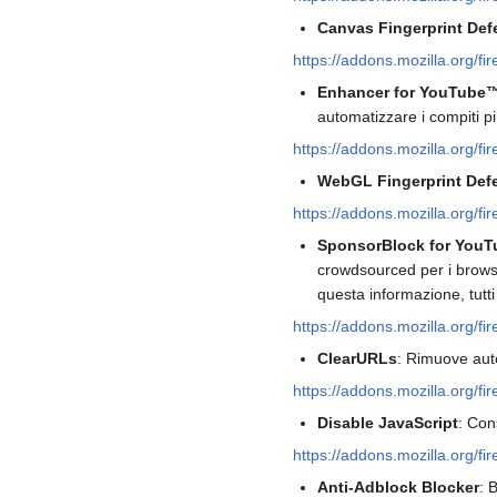
Canvas Fingerprint Def
https://addons.mozilla.org/f
Enhancer for YouTube
automatizzare i compiti pi
https://addons.mozilla.org/f
WebGL Fingerprint Def
https://addons.mozilla.org/f
SponsorBlock for YouT
crowdsourced per i brows
questa informazione, tutt
https://addons.mozilla.org/fi
ClearURLs
: Rimuove auto
https://addons.mozilla.org/fi
Disable JavaScript
: Con
https://addons.mozilla.org/fi
Anti-Adblock Blocker
: 