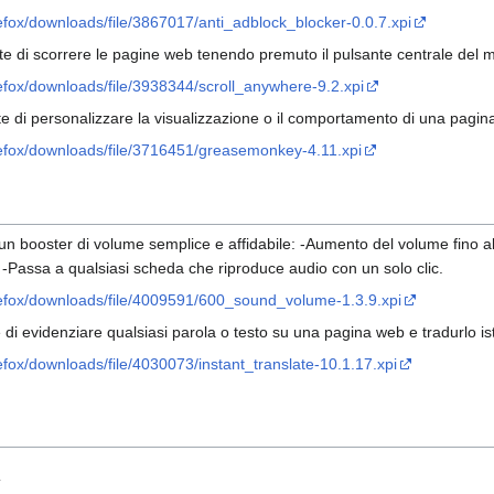
refox/downloads/file/3867017/anti_adblock_blocker-0.0.7.xpi
te di scorrere le pagine web tenendo premuto il pulsante centrale del m
irefox/downloads/file/3938344/scroll_anywhere-9.2.xpi
e di personalizzare la visualizzazione o il comportamento di una pagina 
irefox/downloads/file/3716451/greasemonkey-4.11.xpi
 un booster di volume semplice e affidabile: -Aumento del volume fino al
-Passa a qualsiasi scheda che riproduce audio con un solo clic.
irefox/downloads/file/4009591/600_sound_volume-1.3.9.xpi
 di evidenziare qualsiasi parola o testo su una pagina web e tradurlo 
refox/downloads/file/4030073/instant_translate-10.1.17.xpi
.