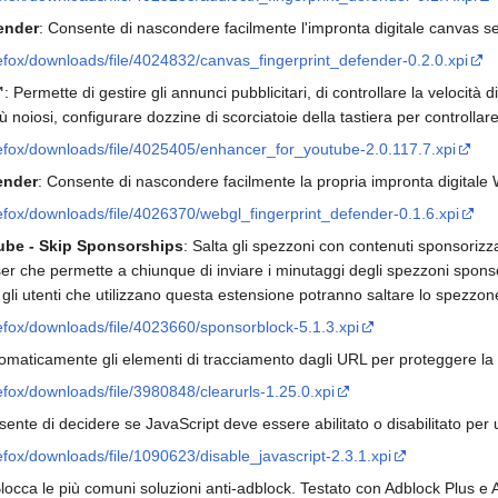
ender
: Consente di nascondere facilmente l'impronta digitale canvas s
irefox/downloads/file/4024832/canvas_fingerprint_defender-0.2.0.xpi
™
: Permette di gestire gli annunci pubblicitari, di controllare la velocità 
ù noiosi, configurare dozzine di scorciatoie della tastiera per controlla
irefox/downloads/file/4025405/enhancer_for_youtube-2.0.117.7.xpi
ender
: Consente di nascondere facilmente la propria impronta digital
irefox/downloads/file/4026370/webgl_fingerprint_defender-0.1.6.xpi
ube - Skip Sponsorships
: Salta gli spezzoni con contenuti sponsoriz
er che permette a chiunque di inviare i minutaggi degli spezzoni spons
i gli utenti che utilizzano questa estensione potranno saltare lo spezzo
refox/downloads/file/4023660/sponsorblock-5.1.3.xpi
maticamente gli elementi di tracciamento dagli URL per proteggere la p
refox/downloads/file/3980848/clearurls-1.25.0.xpi
sente di decidere se JavaScript deve essere abilitato o disabilitato pe
refox/downloads/file/1090623/disable_javascript-2.3.1.xpi
Blocca le più comuni soluzioni anti-adblock. Testato con Adblock Plus e 