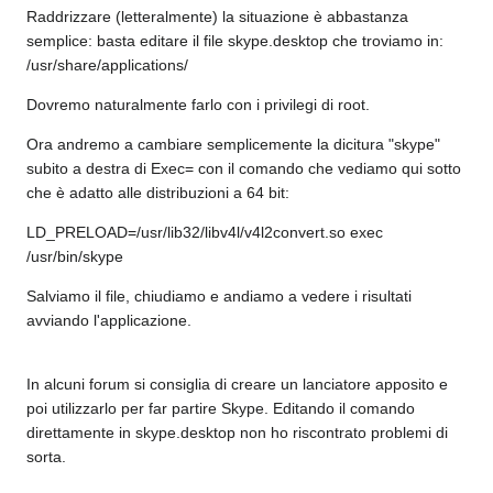
Raddrizzare (letteralmente) la situazione è abbastanza
semplice: basta editare il file skype.desktop che troviamo in:
/usr/share/applications/
Dovremo naturalmente farlo con i privilegi di root.
Ora andremo a cambiare semplicemente la dicitura "skype"
subito a destra di Exec= con il comando che vediamo qui sotto
che è adatto alle distribuzioni a 64 bit:
LD_PRELOAD=/usr/lib32/libv4l/v4l2convert.so exec
/usr/bin/skype
Salviamo il file, chiudiamo e andiamo a vedere i risultati
avviando l'applicazione.
In alcuni forum si consiglia di creare un lanciatore apposito e
poi utilizzarlo per far partire Skype. Editando il comando
direttamente in skype.desktop non ho riscontrato problemi di
sorta.