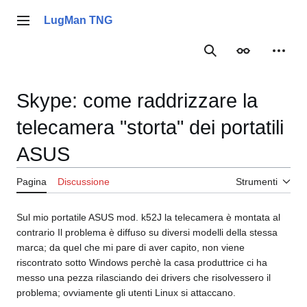
Vai
al
LugMan TNG
Menu principale
contenuto
Ricerca
Aspetto
Strume
Skype: come raddrizzare la
telecamera "storta" dei portatili
ASUS
Pagina
Discussione
Strumenti
Sul mio portatile ASUS mod. k52J la telecamera è montata al
contrario Il problema è diffuso su diversi modelli della stessa
marca; da quel che mi pare di aver capito, non viene
riscontrato sotto Windows perchè la casa produttrice ci ha
messo una pezza rilasciando dei drivers che risolvessero il
problema; ovviamente gli utenti Linux si attaccano.