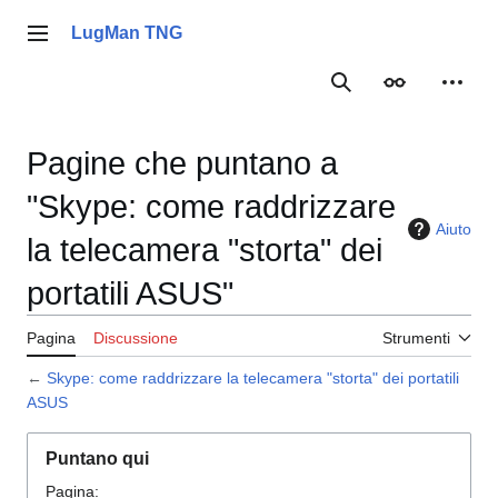
Vai
al
LugMan TNG
Menu principale
contenuto
Ricerca
Aspetto
Strume
Pagine che puntano a
"Skype: come raddrizzare
Aiuto
la telecamera "storta" dei
portatili ASUS"
Pagina
Discussione
Strumenti
←
Skype: come raddrizzare la telecamera "storta" dei portatili
ASUS
Puntano qui
Pagina: