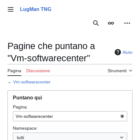
Vai
al
LugMan TNG
Menu principale
contenuto
Ricerca
Aspetto
Strume
Pagine che puntano a
Aiuto
"Vm-softwarecenter"
Pagina
Discussione
Strumenti
←
Vm-softwarecenter
Puntano qui
Pagina:
Namespace:
tutti